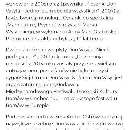
wznowienie 2005) oraz śpiewnika „Piosenki Don
Vasyla – Jedno jest niebo dla wszystkich” (2007) a
także twórcą monologu Cyganki do spektaklu
„Mam na imię Psyche” w reżyserii Marka
Wysockiego, w wykonaniu Anny Marii Grabińskiej.
Premiera spektaklu odbyła się 10 lat temu.
Dwie ostatnie solowe płyty Don Vasyla „Niech
pędzą konie” z 2011 roku oraz „Gdzie moja
młodość” z 2013 roku zostały przyjęte z wielkim
entuzjazmem przez fanów nie tylko muzyki
cygańskiej. Grupa Don Vasyl & Roma Don Vasyl jest
organizatorem i pomysłodawcą
Międzynarodowego Festiwalu Piosenki i Kultury
Romów w Ciechocinku – największego festiwalu
Romów w Europie.
Podczas koncertu w 3mk Arenie Ostrów zabrzmią
największe przeboje Don Vasyla, które wprowadzą