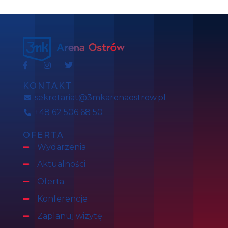
KONTAKT
sekretariat@3mkarenaostrow.pl
+48 62 506 68 50
OFERTA
Wydarzenia
Aktualności
Oferta
Konferencje
Zaplanuj wizytę