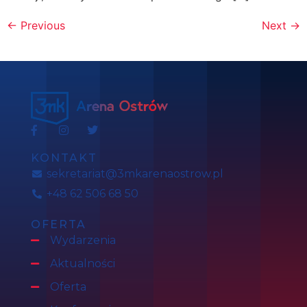
←
Previous
Next
→
KONTAKT
sekretariat@3mkarenaostrow.pl
+48 62 506 68 50
OFERTA
Wydarzenia
Aktualności
Oferta