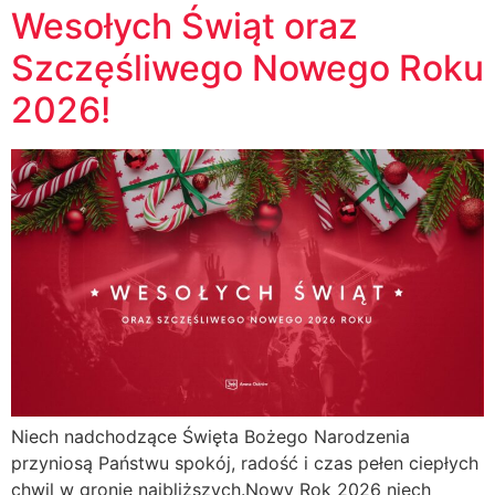
Wesołych Świąt oraz
Szczęśliwego Nowego Roku
2026!
Niech nadchodzące Święta Bożego Narodzenia
przyniosą Państwu spokój, radość i czas pełen ciepłych
chwil w gronie najbliższych.Nowy Rok 2026 niech