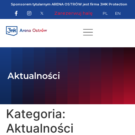
Sponsorem tytularnym ARENA OSTRÓW jest firma 3MK Protection
Zarezerwuj halę
PL
EN
Aktualności
Kategoria:
Aktualności