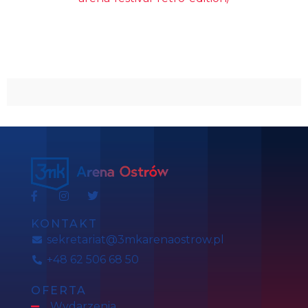
KONTAKT
sekretariat@3mkarenaostrow.pl
+48 62 506 68 50
OFERTA
Wydarzenia